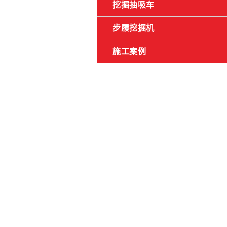
挖掘抽吸车
步履挖掘机
施工案例