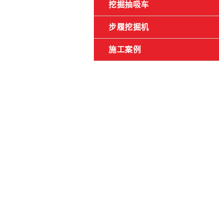
挖掘抽吸车
步履挖掘机
施工案例