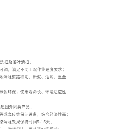
行洗扫及落叶清扫；
 无级可调，满足不同工况作业速度要求；
底地清除道路积垢、淤泥、油污、重金
，绿色环保，使用寿命长、环境适应性
远超国外同类产品；
污等成套传统保洁设备，综合经济性高；
染清除效果保持时间5-15天；