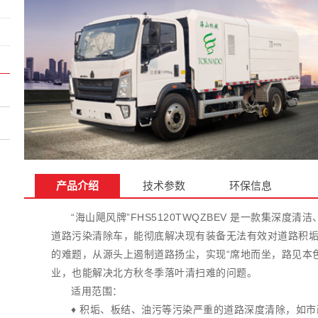
产品介绍
技术参数
环保信息
“海山飓风牌”FHS5120TWQZBEV 是一款集深
道路污染清除车，能彻底解决现有装备无法有效对道路积
的难题，从源头上遏制道路扬尘，实现“席地而坐，路见本
业，也能解决北方秋冬季落叶清扫难的问题。
适用范围：
♦ 积垢、板结、油污等污染严重的道路深度清除，如