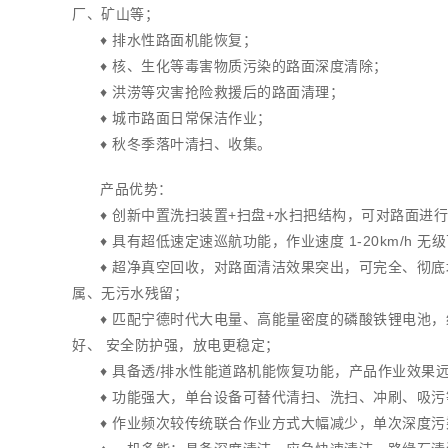
厂、矿山等；
♦ 排水性路面机能恢复；
♦ 核、生化等毒害物质污染的路面深度清除；
♦ 洪涝等灾害抢险救援后的路面清理；
♦ 城市路面日常保洁作业；
♦ 秋冬季落叶清扫、收集。
产品优势：
♦ 创新中置洗扫装置+扫盘+水扫把结构，可对路面进
♦ 具有超低速定速巡航功能，作业速度 1-20km/h
♦ 超净真空回收，对路面清洁效果突出，可完全、彻
属、无污水残留；
♦ 匹配宁德时代大电量、高能量密度的磷酸铁锂电池
好、 安全防护强，放电更稳定；
♦ 具备透/排水性能道路机能恢复功能，产品作业效果
♦ 功能强大，单台设备可替代清扫、洗扫、冲刷、吸
♦ 作业频次较传统联合作业方式大幅减少，单次深度污