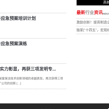
高
最新
行业
资讯
INDU
事件应急预案培训计划
激励创新！提高制造业
独家|“十四五”，宏观
件应急预案演练
实力彰显，再获三项发明专...
路深度保洁技术创新领域的卓越表现，再次获得三项
司的创新 […]