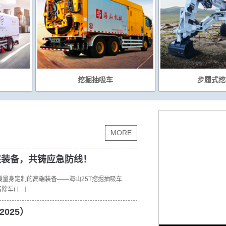
挖掘抽吸车
步履式挖
MORE
硬核装备，共铸应急防线！
量身定制的高端装备——海山25T挖掘抽吸车
车( […]
025）